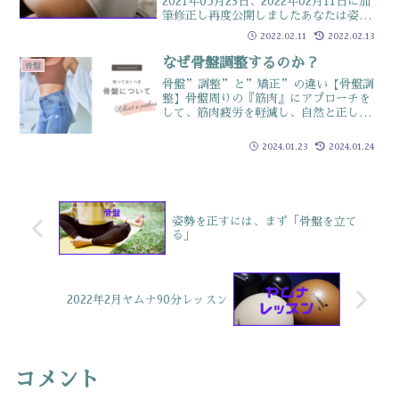
2021年05月23日、2022年02月11日に加
筆修正し再度公開しましたあなたは姿勢
が崩れていることを意識していても ✔
2022.02.11
2022.02.13
どうやって治せばいいのか分からない
✔何から行えばいいのかわからない ✔ど
なぜ骨盤調整するのか？
骨盤
れ...
骨盤”調整”と”矯正”の違い【骨盤調
整】骨盤周りの『筋肉』にアプローチを
して、筋肉疲労を軽減し、自然と正しい
位置に戻るようにする【骨盤矯正】骨盤
の『骨』にアプローチして、解剖学的に
2024.01.23
2024.01.24
骨盤を正しい位置に修正するアプローチ
先の違いだが自分で行うの...
姿勢を正すには、まず「骨盤を立て
る」
2022年2月ヤムナ90分レッスン
コメント