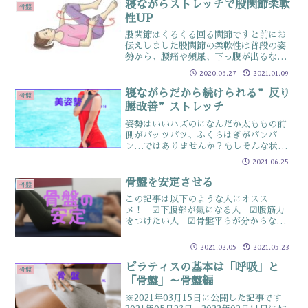
寝ながらストレッチで股関節柔軟
骨盤
性UP
股関節はくるくる回る関節ですと前にお
伝えしました股関節の柔軟性は普段の姿
勢から、腰痛や頻尿、下っ腹が出るなど
など身体のトラブルに関係していること
2020.06.27
2021.01.09
が多くありますですので柔軟性を高めて
おいた方がいい場所とはいえ股関節が硬
寝ながらだから続けられる”反り
骨盤
い人や運動からしばらく離...
腰改善”ストレッチ
姿勢はいいハズのになんだか太ももの前
側がパッツパツ、ふくらはぎがパンパ
ン…ではありませんか？もしそんな状態
なら、いわゆる「反り腰」になっている
2021.06.25
のかもしれません（※みぞおち辺りを反
っている人も含みます）判定方法はカン
骨盤を安定させる
骨盤
タン、床に仰向けに寝転んだ...
この記事は以下のような人にオスス
メ！ ☑下腹部が氣になる人 ☑腹筋力
をつけたい人 ☑骨盤平らが分からない
人骨盤ニュートラルポジションは姿勢の
要ピラティスでは最初に「骨盤ニュート
2021.02.05
2021.05.23
ラルポジション」を覚えるようにオスス
メしている理由それは骨盤の向...
ピラティスの基本は「呼吸」と
骨盤
「骨盤」～骨盤編
※2021年03月15日に公開した記事です