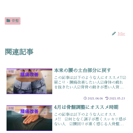
骨盤
Mie
関連記事
本来の腰の土台部分に戻す
骨盤
この記事は以下のような人にオススメ!!☑
肩こり・腰痛改善したい人☑身体の疲れ
を抜きたい人☑背骨の動きが悪い人背骨
を支える仙骨仙骨と呼ばれる骨は、背骨
の一番下にあります骨盤の中央部分にあ
2021.04.06
2021.05.23
る、手のひらサイズ・逆三角形の骨仙骨
は骨盤の一部です実は...
4月は骨盤調整にオススメ時期
骨盤
この記事は以下のような人にオスス
メ!! ☑何となく調子が悪くスッキリ感が
ない人 ☑腰回りが重く感じる人骨盤の
歪みを整える冬に閉まっていた骨盤も、3