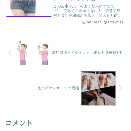
この記事は以下のような人にオスス
メ!! ☑あぐらがかけない人 ☑股関節に
何となく違和感がある人 ☑太もも前側
が氣になる人この記事は、「股関節がイ
2021.03.25
2021.05.23
タクて、胡坐がかけない～理由編～」の
続きです股関節のスペースとは☝記事で
説明していますが、股関節...
肩甲骨をダイナミックに動かし柔軟性UP
足つぼマッサージで悶絶
コメント