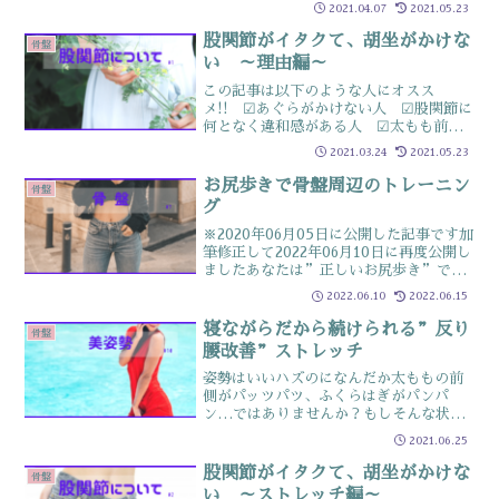
月の気温上昇と共に開き始めます4月はそ
2021.04.07
2021.05.23
の開いた骨盤を整える時期3月には完全に
開いていない骨盤も...
股関節がイタクて、胡坐がかけな
骨盤
い ～理由編～
この記事は以下のような人にオスス
メ!! ☑あぐらがかけない人 ☑股関節に
何となく違和感がある人 ☑太もも前側
が氣になる人股関節が生まれつき硬い？
2021.03.24
2021.05.23
「私は子供のころから硬かったので、柔
らかくはならないんです」こういって最
お尻歩きで骨盤周辺のトレーニン
骨盤
初から諦めている人が多い...
グ
※2020年06月05日に公開した記事です加
筆修正して2022年06月10日に再度公開し
ましたあなたは”正しいお尻歩き”でき
ますか？”お尻歩きは、どこでも気軽に
2022.06.10
2022.06.15
できる体幹トレーニングで、骨盤矯正に
もなる”と雑誌などでも紹介されている
寝ながらだから続けられる”反り
骨盤
ため、自...
腰改善”ストレッチ
姿勢はいいハズのになんだか太ももの前
側がパッツパツ、ふくらはぎがパンパ
ン…ではありませんか？もしそんな状態
なら、いわゆる「反り腰」になっている
2021.06.25
のかもしれません（※みぞおち辺りを反
っている人も含みます）判定方法はカン
股関節がイタクて、胡坐がかけな
骨盤
タン、床に仰向けに寝転んだ...
い ～ストレッチ編～