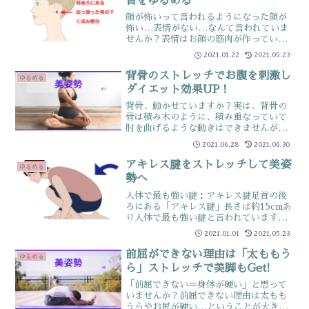
首をゆるめる
顔が怖いって言われるようになった顔が
怖い…表情がない…なんて言われていま
せんか？表情はお顔の筋肉が作っていま
す表情がない…というのは、筋肉の動き
2021.01.22
2021.05.23
が少なくなっていきているサイン表情だ
けなら問題ないようにも感じますがお顔
背骨のストレッチでお腹を刺激し
ゆるめる
は首や肩に繋がっています...
ダイエット効果UP！
背骨、動かせていますか？実は、背骨の
骨は積み木のように、積み重なっていて
肘を曲げるような動きはできませんが、
少しずつずらして使うことで丸める・反
2021.06.28
2021.06.30
らす・横に倒す・捻じるなど他の部位に
はない、複雑な動きが可能ですどの動き
アキレス腱をストレッチして美姿
ゆるめる
も使っていないと、姿勢を...
勢へ
人体で最も強い腱：アキレス腱足首の後
ろにある「アキレス腱」長さは約15cmあ
り人体で最も強い腱と言われていますそ
んなアキレス腱ですが血管が乏しく一度
2021.01.01
2021.05.23
痛みが出ると治りにくい箇所普段から運
動しているはもちろん足首が硬い人もケ
前屈ができない理由は「太ももう
ゆるめる
アしておきましょうス...
ら」ストレッチで美脚もGet!
「前屈できない＝身体が硬い」と思って
いませんか？前屈できない理由は太もも
うらやお尻が硬い…ということが大きな