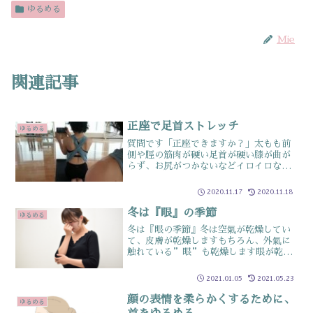
ゆるめる
Mie
関連記事
正座で足首ストレッチ
ゆるめる
質問です「正座できますか？」太もも前
側や脛の筋肉が硬い足首が硬い膝が曲が
らず、お尻がつかないなどイロイロな理
由から、意外とできない人が多い正座正
座は脚が太くなる…など、正座しない人
2020.11.17
2020.11.18
がいますが視点を変えれば、脛や足首の
ストレッチということ長時...
冬は『眼』の季節
ゆるめる
冬は『眼の季節』冬は空氣が乾燥してい
て、皮膚が乾燥しますもちろん、外氣に
触れている”眼”も乾燥します眼が乾燥
すると、首が凝ってきて肩甲骨回りも強
張りやすくなります首や眼球、肩甲骨回
2021.01.05
2021.05.23
りのストレッチを行って乾燥から凝りが
ひどくなる前に、ケアして...
顔の表情を柔らかくするために、
ゆるめる