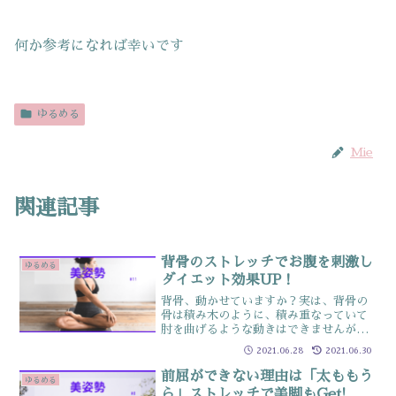
何か参考になれば幸いです
ゆるめる
Mie
関連記事
背骨のストレッチでお腹を刺激し
ゆるめる
ダイエット効果UP！
背骨、動かせていますか？実は、背骨の
骨は積み木のように、積み重なっていて
肘を曲げるような動きはできませんが、
少しずつずらして使うことで丸める・反
2021.06.28
2021.06.30
らす・横に倒す・捻じるなど他の部位に
はない、複雑な動きが可能ですどの動き
前屈ができない理由は「太ももう
ゆるめる
も使っていないと、姿勢を...
ら」ストレッチで美脚もGet!