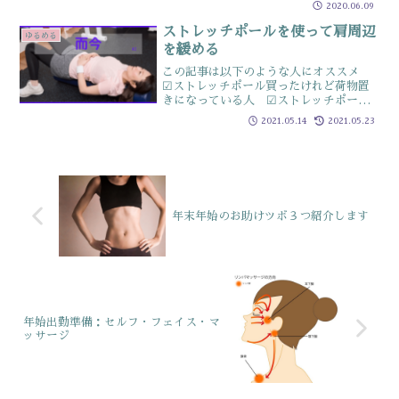
なんかダルイ、なんか調子でない…とい
2020.06.09
う感覚の時は水分停滞が原因かもしれま
せんということは…余分な水...
ストレッチポールを使って肩周辺
ゆるめる
を緩める
この記事は以下のような人にオススメ
☑ストレッチポール買ったけれど荷物置
きになっている人 ☑ストレッチポール
でどう使ったらいいのか分からない人
2021.05.14
2021.05.23
☑肩周辺を緩めたい人ストレッチポール
効果脊柱・骨盤のアライメントを整える
こと背中の緊張をやわらげ...
年末年始のお助けツボ３つ紹介します
年始出勤準備：セルフ・フェイス・マ
ッサージ