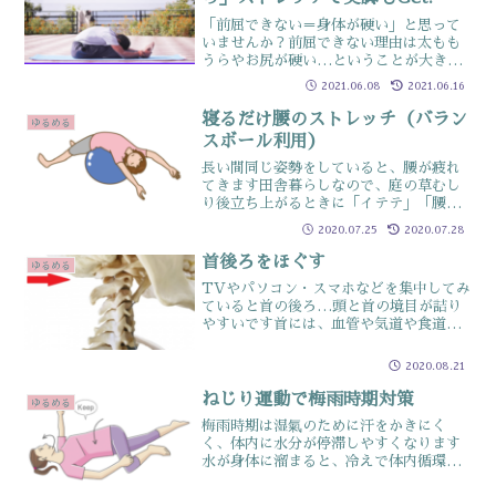
「前屈できない＝身体が硬い」と思って
いませんか？前屈できない理由は太もも
うらやお尻が硬い…ということが大きな
理由他にもそもそもの前屈の仕方がが間
2021.06.08
2021.06.16
違っている人が多く正しいやり方ををす
ると5～10cmくらいは即変わります今回
寝るだけ腰のストレッチ（バラン
ゆるめる
は、その両方を解説し...
スボール利用）
長い間同じ姿勢をしていると、腰が疲れ
てきます田舎暮らしなので、庭の草むし
り後立ち上がるときに「イテテ」「腰
が…」「どっこいしょ」なんて音声が聞
2020.07.25
2020.07.28
こえてくることが多いですそんな時は3分
程度、腰とお腹を伸ばしましょうillust-
首後ろをほぐす
ゆるめる
ac本当にこれだ...
TVやパソコン・スマホなどを集中してみ
ていると首の後ろ…頭と首の境目が詰り
やすいです首には、血管や気道や食道な
ど空間が多い場所頭の位置が本来のポジ
ションにないことで、その空洞が狭くな
2020.08.21
り呼吸が入りにくい、モノが飲み込みに
くい…などの状態になり...
ねじり運動で梅雨時期対策
ゆるめる
梅雨時期は湿氣のために汗をかきにく
く、体内に水分が停滞しやすくなります
水が身体に溜まると、冷えで体内循環が
悪くなり様々な不調が出やすくなります