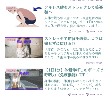
2021.03.08
2021.06.11
アキレス腱をストレッチして美姿
ゆるめる
勢へ
人体で最も強い腱：アキレス腱足首の後
ろにある「アキレス腱」長さは約15cmあ
り人体で最も強い腱と言われていますそ
んなアキレス腱ですが血管が乏しく一度
2021.01.01
2021.05.23
痛みが出ると治りにくい箇所普段から運
動しているはもちろん足首が硬い人もケ
ストレッチで猫背を改善。コツは
ゆるめる
アしておきましょうス...
寄せずに広げる⁉
「猫背」あなたも一度は言われたことが
あるかもしれません日本人の骨格の特徴
として 骨盤自体が後ろに倒れやすい
肩が前に出てきて自然と猫背になりやす
2021.07.02
い傾向 農耕民族のなごりで前側の筋肉
が強いなどが言われていますそれを別に
【1日1分】体側伸ばしのポーズで
ゆるめる
しても、人は前側で作業し...
呼吸力（免疫機能）UP!!
身体の横側…体側を伸ばしていますか？
体側には、「呼吸筋」と「リンパ」が多
くあります体側ストレッチを行っていな
いと、呼吸筋とリンパが使いにくくなる
2021.06.22
2021.06.23
ため ・肩で呼吸をする ・老廃物が多
いという身体になりやすいです体側伸ば
しを行って呼吸しやすく、...