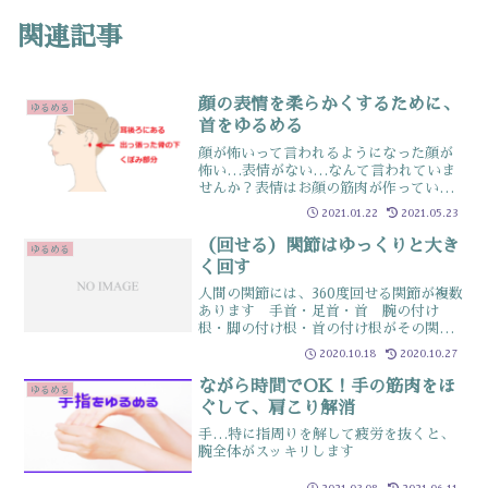
関連記事
顔の表情を柔らかくするために、
ゆるめる
首をゆるめる
顔が怖いって言われるようになった顔が
怖い…表情がない…なんて言われていま
せんか？表情はお顔の筋肉が作っていま
す表情がない…というのは、筋肉の動き
2021.01.22
2021.05.23
が少なくなっていきているサイン表情だ
けなら問題ないようにも感じますがお顔
（回せる）関節はゆっくりと大き
ゆるめる
は首や肩に繋がっています...
く回す
人間の関節には、360度回せる関節が複数
あります 手首・足首・首 腕の付け
根・脚の付け根・首の付け根がその関節
ですねこういった可動域が広い関節は、
2020.10.18
2020.10.27
意識して動かしていないと苦手な方向に
は動かさなくなり氣が付いた時には、か
ながら時間でOK！手の筋肉をほ
ゆるめる
なり動かしにくくなって...
ぐして、肩こり解消
手…特に指周りを解して疲労を抜くと、
腕全体がスッキリします