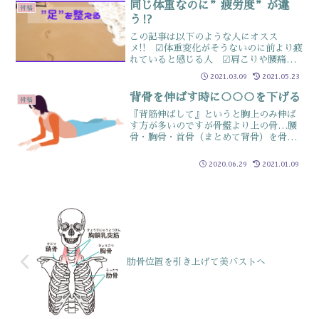
に、耳と肩の距離...
同じ体重なのに”疲労度”が違
骨格
う⁉
この記事は以下のような人にオスス
メ!! ☑体重変化がそうないのに前より疲
れていると感じる人 ☑肩こりや腰痛を
どうにかしたいと思っている人ブログで
2021.03.09
2021.05.23
「美腹」「美脚」なんて項目作っている
私がこれをいうと怒られそうでいままで
背骨を伸ばす時に◌◌◌を下げる
骨格
書いていなかったのですが...
『背筋伸ばして』というと胸上のみ伸ば
す方が多いのですが骨盤より上の骨…腰
骨・胸骨・首骨（まとめて背骨）を骨盤
に近い方から引き上げていきますこの背
骨全体を伸ばす時、肩甲骨を下げますイ
2020.06.29
2021.01.09
メージは、肩甲骨をお尻のポケットに入
れるです実際は入れれませ...
肋骨位置を引き上げて美バストへ