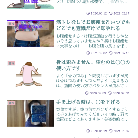
メ!! ☑四つん這い姿勢で、手首がキツく
なる人 ☑四つん這い姿勢で、肩が痛く
なる人 ☑四つん這い姿勢で、バランス
2020.06.12
2021.02.17
がとりにくい人四つん這い姿勢の手はナ
ゼ...
筋トレなしでお腹痩せ⁈いつでも
骨格
どこでも意識だけで即やれる
お腹痩せするには腹筋運動を行うしかな
いそう思っていませんか？実はお腹痩せ
に大事なのは ・お腹と腰の長さを保つ
意識 ・お腹奥を凹ませる意識今回はコ
2021.06.02
2021.06.16
コを解説この記事は以下のような人にオ
ススメ!! ☑お腹周りが氣になる人 ☑腹
骨は歪みません、歪むのは〇〇の
骨格
筋運動することに疲れ...
使い方です
よく「骨の歪み」と表現していますが実
は骨は歪みません歪んだように見えるの
は、筋肉の使い方でバランスが崩れてい
るからですillust-ac例えばこんな姿勢右
2020.07.09
2020.07.28
の体横は筋肉を縮めていて、左の体横は
筋肉を伸ばしていますこの左右のバラン
手を上げる時は、〇を下げる
骨格
スが崩れた姿勢...
突然ですが、鏡の前でバンザイするよう
に手をあげてみてくださいその時…肩の
位置はどこにありますか？美姿勢的に超
重要項目!!耳と肩の距離に注目!!この↑写
真のように、耳と肩の距離が近い人⇒残
2020.06.19
2021.01.09
念ながらお腹が抜け気味この↑写真のよう