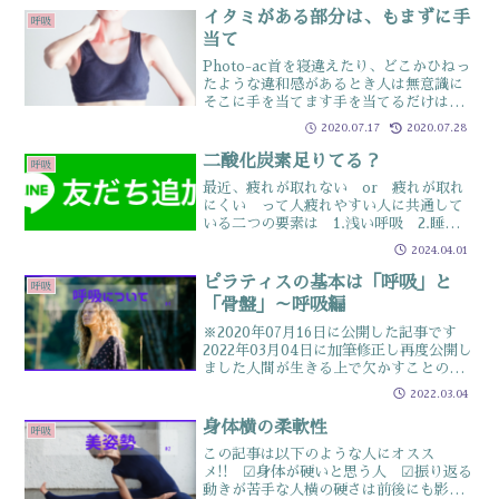
外したりが面倒だからと周...
イタミがある部分は、もまずに手
呼吸
当て
Photo-ac首を寝違えたり、どこかひねっ
たような違和感があるとき人は無意識に
そこに手を当てます手を当てるだけは
「手当て」と言って、自分の治癒力を集
2020.07.17
2020.07.28
中していますところが、手を当ててさら
に「もむ」人がいますそのもむ行為をや
二酸化炭素足りてる？
呼吸
めてみましょうとい...
最近、疲れが取れない or 疲れが取れ
にくい って人疲れやすい人に共通して
いる二つの要素は 1.浅い呼吸 2.睡眠不
足今回は浅い呼吸について呼吸で疲れに
2024.04.01
くいカラダを創る呼吸で疲れにくいカラ
ダがつくれるって知ってますか？呼吸
ピラティスの基本は「呼吸」と
呼吸
は、筋肉や筋膜が固...
「骨盤」～呼吸編
※2020年07月16日に公開した記事です
2022年03月04日に加筆修正し再度公開し
ました人間が生きる上で欠かすことので
きない呼吸あなたはエクササイズを行う
2022.03.04
時に呼吸を止めて行っていませんか？ピ
ラティスやヨガなどのエクササイズは呼
身体横の柔軟性
呼吸
吸が大事呼...
この記事は以下のような人にオスス
メ!! ☑身体が硬いと思う人 ☑振り返る
動きが苦手な人横の硬さは前後にも影響