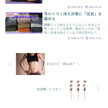
する身体の横のストレッチ…実際レッス
ンで行うと、動かしにくそうにしている
2021.03.31
2021.05.23
or動いていない人が多いです体側の動き
が苦手だと、老化が進ん...
冬のツライ冷え対策に「足首」を
Pilates
温める
朝晩ぐっと冷えるようになってきました
寒くなってくる時季、温めたいのは「足
首」足首が冷えていると冷え性やむくみ
などの原因になりますまた、眠りが浅く
2021.11.05
2021.11.10
なってしまうため代謝が落ちます足首を
温めるのに、私個人的にイチオシなのが
レッグウォーマー夏のエア...
あなたの”美body”へ
美姿勢ってどれ？