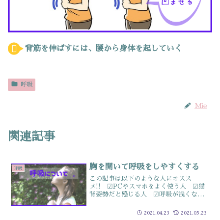
背筋を伸ばすには、腰から身体を起していく
呼吸
Mie
関連記事
胸を開いて呼吸をしやすくする
呼吸
この記事は以下のような人にオスス
メ!! ☑PCやスマホをよく使う人 ☑猫
背姿勢だと感じる人 ☑呼吸が浅くなっ
ている氣がする人 ☑マスクを常につけ
ている人マスク付けっぱなししていませ
2021.04.23
2021.05.23
んか？マスク生活が長くなり…つけたり