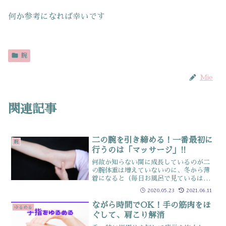
何か参考になれば幸いです
腕
Mie
関連記事
二の腕を引き締める！一番最初に
腕
行うのは「マッサージ」!!
何故か知らない間に成長しているのが二
の腕体重は増えていないのに、冬から薄
着になると（毎日お風呂で見ているはず
なのに）ある日突然成長したように思え
2020.05.23
2021.06.11
る二の腕…薄着になって焦っていません
か？二の腕の成長の一番の原因は姿勢特
ながら時間でOK！手の筋肉をほ
ゆるめる
に…猫背姿勢は二の腕を成...
ぐして、肩こり解消