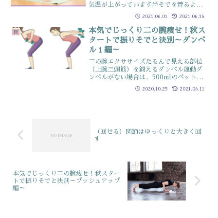
気温が上がっています半そでを着るよう
になってくると春頃よりもさらに、二の
2021.06.01
2021.06.16
腕が氣になってきますね二の腕は、いま
まで何度も解説しているので今回はチョ
本気でじっくり二の腕痩せ！秋ス
腕
ット視点を変えて女性に多...
タートで振りそでと決別～ダンベ
ル１編～
二の腕エクササイズたるんで見える部位
（上腕三頭筋）を鍛えるダンベル運動ダ
ンベルがない場合は、500mlのペットボ
トルでOK中の液体を少なくすることで、
2020.10.25
2021.06.11
自分にちょうどいい重さに調整してくだ
さいポイントはゆっくり動かすことでジ
ワジワ効かせるです...
（回せる）関節はゆっくりと大きく回
す
本気でじっくり二の腕痩せ！秋スター
トで振りそでと決別～プッシュアップ
編～