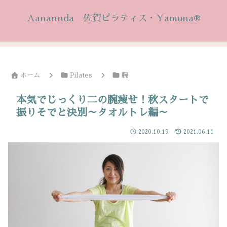
Aanannda 佐賀ピラティス・Yamuna®
ホーム
Pilates
腕
本気でじっくり二の腕痩せ！秋スタートで
振りそでと決別～タオルトレ編～
2020.10.19
2021.06.11