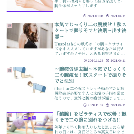
手…特に指周りを解して疲労を抜くと、
腕全体がスッキリします
2021.03.08
2021.06.11
本気でじっくり二の腕痩せ！秋ス
腕
タートで振りそでと決別～出す決
意～
Unsplashこの秋冬は二の腕エクササイ
ズをオススメしていますがあなたは行え
ていますか？先日、とあるお客さまが今
回のモロモロで本当に行えるか分からな
2020.11.23
2021.06.11
いけれど来年夏に友人が行う予定のパー
ティに”ノースリーブワンピース”を着
～腕疲労除去編～本気でじっくり
腕
て参加したいから頑...
二の腕痩せ！秋スタートで振りそ
でと決別
illust-ac二の腕ストレッチ動かすため疲
労除去が必要です人は末端の手指を常に
使うので、意外と腕の疲労が溜まってい
ますそれを抜くためのストレッチです肩
2020.11.09
2021.06.11
こりがヒドイ人は、このストレッチがツ
ライ人も多いので肩こり対策にも抜群の
「猿腕」をピラティスで改善！振
腕
効果やり方１．...
りそで二の腕に別れをつげる!!
例年より早く梅雨入りしたと思ったら晴
れの日には、夏日どころか真夏日にまで