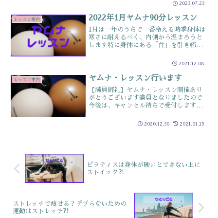
2023.07.23
に続いて、胸周辺をほぐします暑くて冷
たいものを取る機会が増えている8月は解
2022年1月ヤムナ90分レッスン
レッスン案内
していても冷たさで...
1月は一年のうちで一番冷える時季身体は
寒さに耐えるべく、内側から温まろうと
します特に身体にある「首」を引き締め
て、放熱を塞ごうとします寒さに耐える
ため必要とはいえ、首が引き締まること
2021.12.08
は循環が悪くなるため、不調に悩まされ
やすい時季でもあります...
ヤムナ・レッスン行います
レッスン案内
【満員御礼】ヤムナ・レッスン開催あり
がとうございます満員となりましたので
今後は、キャンセル待ちで受付しますコ
ロナ感染が拡大されておりますが感染予
防に十分に注意してお互いの距離をしっ
2020.12.30
2021.01.15
かり確保できるよう少人数（max6名さ
ま）で行います昨年3月...
ピラティスは身体が硬いとできない上に
ストイック⁈
ストレッチで痩せる？デブらないための
運動はストレッチ?!