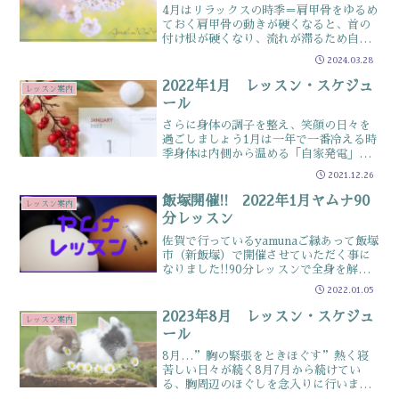
4月はリラックスの時季＝肩甲骨をゆるめ
ておく肩甲骨の動きが硬くなると、首の
付け根が硬くなり、流れが滞るため自律
神経の働きが不安定になります肩甲骨が
2024.03.28
動くようになると、背中がスッキリし
「羽を伸ばすような感覚」になります4月
2022年1月 レッスン・スケジュ
レッスン案内
は”のどかに過ごす時季...
ール
さらに身体の調子を整え、笑顔の日々を
過ごしましょう1月は一年で一番冷える時
季身体は内側から温める「自家発電」機
能を高め温かく過ごしましょう具体的に
2021.12.26
は ✔三首（手首・足首・首）を冷やさ
ないようにする ✔頭をマッサージする
飯塚開催!! 2022年1月ヤムナ90
レッスン案内
などです冷やさないよう...
分レッスン
佐賀で行っているyamunaご縁あって飯塚
市（新飯塚）で開催させていただく事に
なりました!!90分レッスンで全身を解し
ましょうこの記事は以下のような人にオ
2022.01.05
ススメ ☑飯塚近辺在住でヤムナが氣に
なる人 ☑疲れてが取れにくいと感じる
2023年8月 レッスン・スケジュ
レッスン案内
人 ☑身体の冷...
ール
8月…”胸の緊張をときほぐす”熱く寝
苦しい日々が続く8月7月から続けてい
る、胸周辺のほぐしを念入りに行います8
月は”胸の緊張を解きほぐす”8月は7月