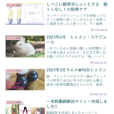
を使用し日常の中で凝...
しつこい猫背がシュッとする 筋
レッスン案内
トレなし！の肋骨ケア
マッサージやトレーニングを頑張っても
すぐに猫背に戻っていませんか？頑張っ
て猫背を治したと思っても、すぐ猫背に
戻ってしまう人が多いですPCやスマホを
2023.04.14
使う、荷物を運ぶ、ご飯を食べる…etc四
六時中猫背だけを意識して生活するの
2023年2月 レッスン・スケジュ
レッスン案内
は、なかなかなストレ...
ール
一年でいちばん変動の激しい時季暦の上
では春を迎えるけれど、まだまだ寒い日
が続く2月カラダの中では「春」へシフト
チェンジしています「冬」から「春」へ
2023.01.25
大きく変動する時季2月は”骨盤を緩め
る”寒い冬から、芽吹こうとする春縮こ
2023年3月ヤムナ®90分レッスン
レッスン案内
まって過ごしていた身体...
春…デトックスのカラダへ春はデトック
スの時季ため込む冬の次に訪れる春は、
排泄の時季骨盤周辺をととのえ、排泄し
やすいカラダへと整えていきましょうこ
の記事は以下のような人にオススメ ☑
2023.02.12
冬に食べ過ぎた人 ☑手足が冷えている
人 ☑春に体調を崩しやす...
～有料動画教材サイト～作成しま
レッスン案内
した!!
動画HPを作成しましたキーワード