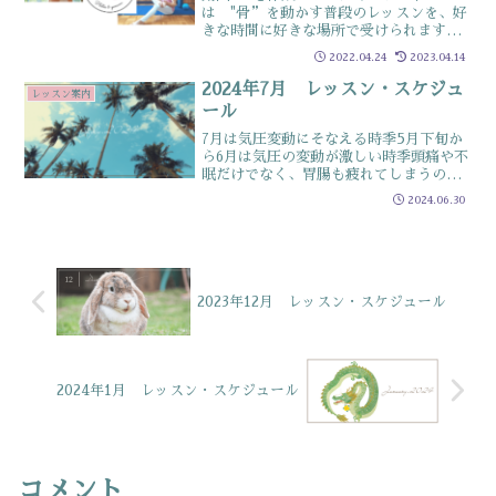
は "骨”を動かす普段のレッスンを、好
きな時間に好きな場所で受けられます最
初は、基本の動きを解説徐々に動画を増
2022.04.24
2023.04.14
やしていきますので、お楽しみにサンプ
ルページには、肩回しと足首回しの動画
2024年7月 レッスン・スケジュ
レッスン案内
を掲載していますご活用くだ...
ール
7月は気圧変動にそなえる時季5月下旬か
ら6月は気圧の変動が激しい時季頭痛や不
眠だけでなく、胃腸も疲れてしまうので
足裏や手のひらのツボを刺激するマッサ
2024.06.30
ージがオススメ7月は”放熱機能を活用す
る時季”6月の暑さ準備期間が終わり7月
は暑さに対応して...
2023年12月 レッスン・スケジュール
2024年1月 レッスン・スケジュール
コメント