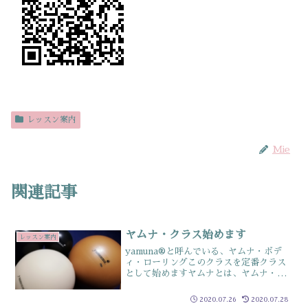
レッスン案内
Mie
関連記事
ヤムナ・クラス始めます
レッスン案内
yamuna®と呼んでいる、ヤムナ・ボデ
ィ・ローリングこのクラスを定番クラス
として始めますヤムナとは、ヤムナ・ゼ
イク氏が独自に開発したエクササイズニ
ューヨーク生まれの究極のストレッチ大
2020.07.26
2020.07.28
小さまざまな大きさのヤムナ専用ボール