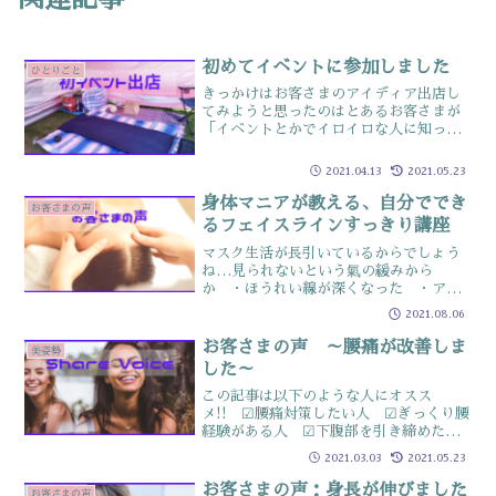
初めてイベントに参加しました
ひとりごと
きっかけはお客さまのアイディア出店し
てみようと思ったのはとあるお客さまが
「イベントとかでイロイロな人に知って
もらうといいのに」とおっしゃったヒト
コトからでしたビビりなので「そんなと
2021.04.13
2021.05.23
ころに出すの？」と思いましたが知って
もらうにはある意味ベスト...
身体マニアが教える、自分ででき
お客さまの声
るフェイスラインすっきり講座
マスク生活が長引いているからでしょう
ね…見られないという氣の緩みから
か ・ほうれい線が深くなった ・アゴ
のたるみが増えたというご相談が増えて
2021.08.06
いますAngel-heart 人と犬のアロマセ
ラピスト塚原小百合さんとコラボセミナ
お客さまの声 ～腰痛が改善しま
美姿勢
ー（全3回）2回目...
した～
この記事は以下のような人にオスス
メ!! ☑腰痛対策したい人 ☑ぎっくり腰
経験がある人 ☑下腹部を引き締めたい
人「ぎっくり腰になりそうなのでレッス
2021.03.03
2021.05.23
ンにきました」レッスンに来られるお客
さまのセリフです「なりそうだから」じ
お客さまの声：身長が伸びました
お客さまの声