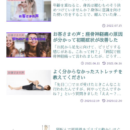
ゃなくて私的には、家でも...
年齢を重ねると、身長は縮むものそう決
めつけていませんか？身体に意識を向け
た使い方をすることで、縮んでいた身長
を取り戻すことができる場合もあります
実際に健康診断で身長が戻った方のお声
2022.07.15
をpick upこの記事は以下のような人にオ
ススメ!! ☑身...
お客さまの声：座骨神経痛の原因
お客さまの声
が分かって初期症状が改善した
「お尻から足先に向けて、ピリピリする
感じがある。これって何？」「病院で座
骨神経痛って言われましたが、どうすれ
ば改善するか知ってます？」それなりの
2021.06.11
2021.06.16
頻度でお客さまに質問されますこの座骨
神経痛という症状症状改善にはしばしの
よく分からなかったストレッチを
お客さまの声
努力が必要ですが、早い段...
教えてください
「先日〇〇でヨガ受けたときこんなこと
行われたんですが、何やってたんですか
ね？」という質問きました「ええ～？そ
の先生にその場で聞いてください」って
2020.12.19
2020.12.20
お願いしたのですが（笑）今回の質問は
コチラ☟のストレッチPhoto-ac「寝転ん
でるだけで、どこ...
寝転んで肩甲骨をゴリゴリ動かしほぐ