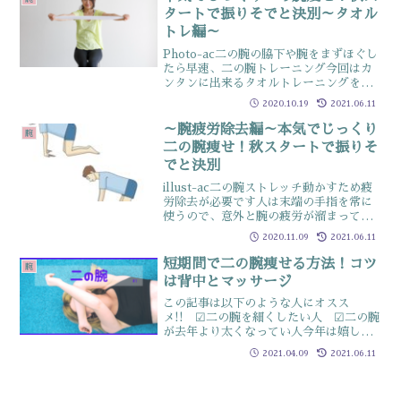
（げんこつされ...
タートで振りそでと決別～タオル
トレ編～
Photo-ac二の腕の脇下や腕をまずほぐし
たら早速、二の腕トレーニング今回はカ
ンタンに出来るタオルトレーニングを紹
介やり方 １．両腕を肩幅に開いて胸の
2020.10.19
2021.06.11
高さでキープ、タオル両端を握る ２．
両サイドに10秒程度引っ張る（数回行
～腕疲労除去編～本気でじっくり
腕
う）腕裏側を使っ...
二の腕痩せ！秋スタートで振りそ
でと決別
illust-ac二の腕ストレッチ動かすため疲
労除去が必要です人は末端の手指を常に
使うので、意外と腕の疲労が溜まってい
ますそれを抜くためのストレッチです肩
2020.11.09
2021.06.11
こりがヒドイ人は、このストレッチがツ
ライ人も多いので肩こり対策にも抜群の
短期間で二の腕痩せる方法！コツ
腕
効果やり方１．...
は背中とマッサージ
この記事は以下のような人にオスス
メ!! ☑二の腕を細くしたい人 ☑二の腕
が去年より太くなってい人今年は嬉しい
報告からスタート4月も10日前後になっ
2021.04.09
2021.06.11
てくると、薄着になっているので半そで
着用も視野に入ってくると、氣になるの
が「二の腕」先日…「二...