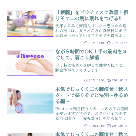
「猿腕」をピラティスで改善！振
腕
りそで二の腕に別れをつげる!!
例年より早く梅雨入りしたと思ったら晴
れの日には、夏日どころか真夏日にまで
気温が上がっています半そでを着るよう
になってくると春頃よりもさらに、二の
2021.06.01
2021.06.16
腕が氣になってきますね二の腕は、いま
まで何度も解説しているので今回はチョ
ながら時間でOK！手の筋肉をほ
ゆるめる
ット視点を変えて女性に多...
ぐして、肩こり解消
手…特に指周りを解して疲労を抜くと、
腕全体がスッキリします
2021.03.08
2021.06.11
本気でじっくり二の腕痩せ！秋ス
腕
タートで振りそでと決別～ゆるめ
る編～
Photo-ac腕を使うとき、わきの下の筋肉
を使いますですので、エクササイズをす
る前に脇の下（赤丸部分）をゆるめてあ
げると身体を痛めにくく、動かしやすく
2020.10.09
2021.06.11
なりますやり方右側を行う時、右手親指
を中に入れて✊こぶしに握り指の第二関節
本気でじっくり二の腕痩せ！秋ス
腕