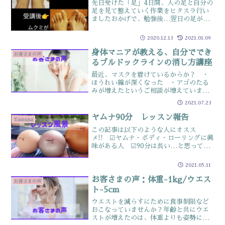
先日受けた「足」4日間、人の足と自分の
足を見て整えていく作業をヒタスラ行い
ましたおかげで、勉強後…翌日の足がス
ッキリと別人の足というくらいの変化が
これは見た目の変化ですが体感的にも
2020.12.13
2021.01.09
✔バランスよく立てる ✔歩きやすい ✔
呼吸がしやすい ✔姿...
身体マニアが教える、自分ででき
お客さまの声
るブルドックラインの消し方講座
最近、マスクを着けているからか？ ・
ほうれい線が深くなった ・アゴのたる
みが増えたというご相談が増えています
そこでAngel-heart 人と犬のアロマセ
2021.07.23
ラピスト塚原小百合さんとコラボセミナ
ー（全3回）1回目ブルドッグライン（ほ
ヤムナ90分 レッスン報告
Yamuna
うれい線）編...
この記事は以下のような人にオスス
メ!! ☑ヤムナ・ボディ・ローリングに興
味がある人 ☑90分は長い…と思ってい
る人 ☑身体に疲労や違和感を感じてい
る人ヤムナ・ボディ・ローリング®と
2021.05.11
は？イロイロなサイズのボールを使っ
て、身体を自分でケアするも...
お客さまの声：体重-1kg/ウエス
お客さまの声
ト-5cm
ウエストを減らすにために食事制限など
おこなっていませんか？年齢と共にウエ
ストが増えたのは、体重よりも姿勢に原