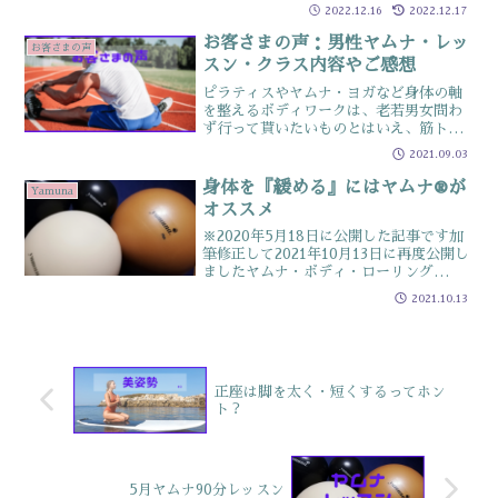
因があることが多いです健康診断で体重
2022.12.16
2022.12.17
は-1kgだったのにウエストは5cmも減っ
た方のお声をpick upこの記事は以下のよ
お客さまの声：男性ヤムナ・レッ
お客さまの声
うな人にオ...
スン・クラス内容やご感想
ピラティスやヤムナ・ヨガなど身体の軸
を整えるボディワークは、老若男女問わ
ず行って貰いたいものとはいえ、筋トレ
を重視される人も多く物足りない感を感
2021.09.03
じられる人がいらっしゃるのもまた事実
※昔の私はそうでした実際は、バランス
身体を『緩める』にはヤムナ®が
Yamuna
よく体幹を整えていくため...
オススメ
※2020年5月18日に公開した記事です加
筆修正して2021年10月13日に再度公開し
ましたヤムナ・ボディ・ローリング
（YBR®）というボディワークをご存じ
2021.10.13
ですか？YBR®は、痛みやストレスなど
不調を取り除きいつまでも健康な身体作
りを目指す...
正座は脚を太く・短くするってホン
ト？
5月ヤムナ90分レッスン