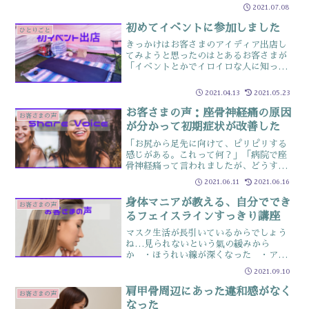
すいのですがじゃあどれが・なにが正解
2021.07.08
なの？分からなくなってきます身体は複
雑だし、未だに進歩している分野だし謎
初めてイベントに参加しました
ひとりごと
が多いのはよく分かります...
きっかけはお客さまのアイディア出店し
てみようと思ったのはとあるお客さまが
「イベントとかでイロイロな人に知って
もらうといいのに」とおっしゃったヒト
コトからでしたビビりなので「そんなと
2021.04.13
2021.05.23
ころに出すの？」と思いましたが知って
もらうにはある意味ベスト...
お客さまの声：座骨神経痛の原因
お客さまの声
が分かって初期症状が改善した
「お尻から足先に向けて、ピリピリする
感じがある。これって何？」「病院で座
骨神経痛って言われましたが、どうすれ
ば改善するか知ってます？」それなりの
2021.06.11
2021.06.16
頻度でお客さまに質問されますこの座骨
神経痛という症状症状改善にはしばしの
身体マニアが教える、自分ででき
お客さまの声
努力が必要ですが、早い段...
るフェイスラインすっきり講座
マスク生活が長引いているからでしょう
ね…見られないという氣の緩みから
か ・ほうれい線が深くなった ・アゴ
のたるみが増えたというご相談が増えて
2021.09.10
いますAngel-heart 人と犬のアロマセ
ラピスト塚原小百合さんとコラボセミナ
肩甲骨周辺にあった違和感がなく
お客さまの声
ー（全3回）3回目...
なった