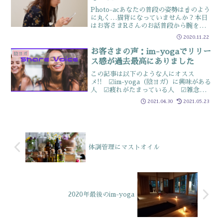
Photo-acあなたの普段の姿勢は☝のよう
に丸く…猫背になっていませんか？本日
はお客さまRさんのお話普段から腕を使
うお仕事をされているRさん先日レッス
2020.11.22
ンに来られた時「肩甲骨の辺りに何か溜
まっていっている氣がするんです」との
お客さまの声：im-yogaでリリー
陰ヨガ
こと見るからに肩...
ス感が過去最高にありました
この記事は以下のような人にオスス
メ!! ☑im-yoga（陰ヨガ）に興味がある
人 ☑疲れがたまっている人 ☑雑念を
払いたい人 ☑マインドフルネスに興味
2021.04.30
2021.05.23
がある人過去最高のリリース感4月28日
に行ったFullmoon-im-yogaそこで受け
て...
体調管理にマストオイル
2020年最後のim-yoga