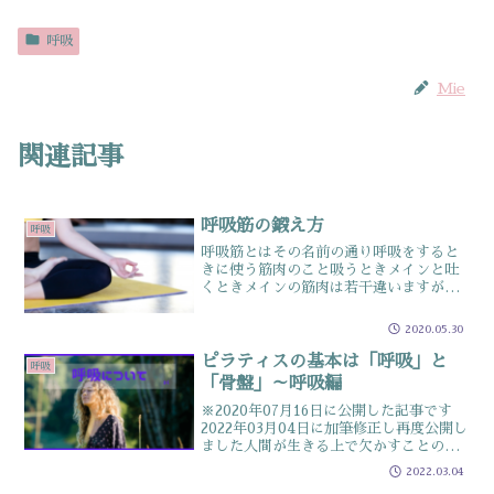
呼吸
Mie
関連記事
呼吸筋の鍛え方
呼吸
呼吸筋とはその名前の通り呼吸をすると
きに使う筋肉のこと吸うときメインと吐
くときメインの筋肉は若干違いますが共
通しているのは、お腹周りの筋肉という
こと呼吸補助筋といわれる筋肉たちまで
2020.05.30
合わせると身体の胴体と言われる部分の
筋肉が多く使われます特に...
ピラティスの基本は「呼吸」と
呼吸
「骨盤」～呼吸編
※2020年07月16日に公開した記事です
2022年03月04日に加筆修正し再度公開し
ました人間が生きる上で欠かすことので
きない呼吸あなたはエクササイズを行う
2022.03.04
時に呼吸を止めて行っていませんか？ピ