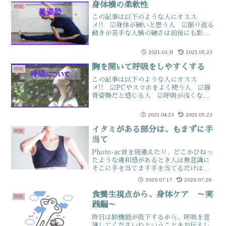
ラティスやヨガなどのエクササイズは呼
身体横の柔軟性
呼吸
吸が大事呼...
この記事は以下のような人にオスス
メ!! ☑身体が硬いと思う人 ☑振り返る
動きが苦手な人横の硬さは前後にも影響
する身体の横のストレッチ…実際レッス
ンで行うと、動かしにくそうにしている
2021.03.31
2021.05.23
or動いていない人が多いです体側の動き
が苦手だと、老化が進ん...
胸を開いて呼吸をしやすくする
呼吸
この記事は以下のような人にオスス
メ!! ☑PCやスマホをよく使う人 ☑猫
背姿勢だと感じる人 ☑呼吸が浅くなっ
ている氣がする人 ☑マスクを常につけ
ている人マスク付けっぱなししていませ
2021.04.23
2021.05.23
んか？マスク生活が長くなり…つけたり
外したりが面倒だからと周...
イタミがある部分は、もまずに手
呼吸
当て
Photo-ac首を寝違えたり、どこかひねっ
たような違和感があるとき人は無意識に
そこに手を当てます手を当てるだけは
「手当て」と言って、自分の治癒力を集
2020.07.17
2020.07.28
中していますところが、手を当ててさら
に「もむ」人がいますそのもむ行為をや
食養生視点から、身体ケア ～実
呼吸
めてみましょうとい...
践編～
昨日は肺機能が低下するから、呼吸を意
識してくださいねということをお伝えし