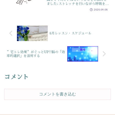
ました↓ストレッチを行いながら呼吸をす
ることで効果がUPしますそれが先日お伝
2020.09.08
えした「捻じる」こと実は捻じって呼吸
すると、片方の肺は窮屈・片方は広々と
な状態になっています...
6月レッスン・スケジュール
”宅トレ効果”がぐっとUP!!脳の「効
率的選択」を活用する
コメント
コメントを書き込む