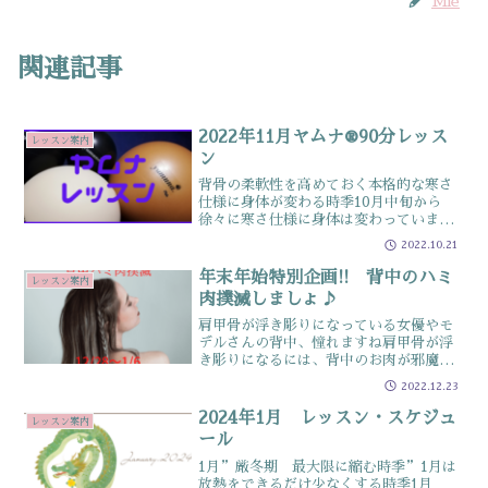
Mie
関連記事
2022年11月ヤムナ®90分レッス
レッスン案内
ン
背骨の柔軟性を高めておく本格的な寒さ
仕様に身体が変わる時季10月中旬から
徐々に寒さ仕様に身体は変わっています
寒くなると身体が縮こまって、流れが悪
2022.10.21
くなり、呼吸も入らなくなり…と負のス
パイラルに突入していきます肩こりや腰
年末年始特別企画!! 背中のハミ
レッスン案内
痛も引き起こしやすくなる...
肉撲滅しましょ♪
肩甲骨が浮き彫りになっている女優やモ
デルさんの背中、憧れますね肩甲骨が浮
き彫りになるには、背中のお肉が邪魔食
事の機会が増えるこの時期は、背中だけ
2022.12.23
でなく体重増加も氣になるトコロですの
で年末年始は肩甲骨周辺を動かして背中
2024年1月 レッスン・スケジュ
レッスン案内
のハミ肉撲滅しましょ❤️...
ール
1月”厳冬期 最大限に縮む時季”1月は
放熱をできるだけ少なくする時季1月