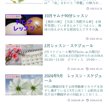
は”「首」まわりと「骨盤」の弾力が必
要な時季”一年のうちで一番寒い1月内側
2023.12.31
から発熱して、放熱をできるだけ少なく
しようとし、末端の手首、足首、首を引
10月ヤムナ90分レッスン
レッスン案内
き締めます。ただ、硬く...
【食欲の秋】【天高く馬肥ゆる秋】を毎
年実感していませんか？じつはコレ、身
体の冷えが大きな原因なんですその為の
対策は、今から行っておくといいですよ
詳しくはコチラ☟の記事をどうぞ一見す
2021.09.12
ると厄介な捻じれもヤムナ・ボディ・ロ
ーリングはほぐしが得意呼...
2月レッスン・スケジュール
レッスン案内
2月スケジュール案内Photo-ac火曜日2
日、9日、16日※23日祝日🎌のためお休み
10:00～11:00 ピラティス 19:00～
20:00 ピラティス20:10～20:55 ヤム
ナコレットダンススタジオ💃（佐賀市白山
2021.01.28
2021.05.23
アーケード内）木曜...
2024年9月 レッスン・スケジュ
レッスン案内
ール
9月は腰痛対策する時季酷暑でカラダを冷
やし過ぎていると9月に出てくる症状は消
化不良や腰痛早めの対応をしておくと、
そんなにひどい症状にならずに済みます9
2024.08.30
2024.10.01
月は”冷えを抜く時季”夏に冷やし過ぎ
ていたら、早めに温めて対策を暑い日々