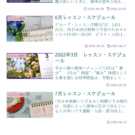
晩の涼しいときに、身体が意外と冷えた
りしますそんな時に忘れられがちなの
2022.09.28
2022.10.07
が、肘や膝足湯や肘湯なども活用して、
温めると身体の疲れも取れやすくなりま
6月レッスン・スケジュール
レッスン案内
す写真は緑花工房さんのカレ...
グループ・レッスン月曜日7日、14日、
21日、28日※28日研修で不在のためキャ
ンセル19:00～20:00 ピラティス20:10
～20:55 ヤムナAngel Heart（リン
ク・ルーム）（佐賀市大和町）火曜日1
2021.05.25
2021.06.17
日、8日、15日、22日、...
2022年3月 レッスン・スケジュ
レッスン案内
ール
冬から春の身体へチェンジ!!3月は”春
分” 3月は”啓蟄"・"春分”体感として
も春を感じる時季啓蟄は、冬眠をしてい
た虫が穴から出てくるころ身体の細胞も
2022.02.25
しっかり目覚めさせておきたい時季です
ね春分は、昼と夜が同じ長さになる日こ
7月レッスン・スケジュール
レッスン案内
れから夏至（昼が一...
7月は本来動いて汗をかく時期ですが現代
は、冷房によって身体の芯まで冷えてい
る人が多いです運動・入浴・部分浴上手
に取り入れて、汗をかける身体をキープ
してください7月のレッスンスケジュール
2021.06.23
ですグループ・レッスン月曜日5日、12
日、19日、26日...