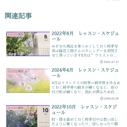
関連記事
2022年8月 レッスン・スケジュ
レッスン案内
ール
みぞおち周辺を柔らかくしておく時季写
真は緑花工房さんのカレンダーを利用さ
せて貰っています8月は”ウエストのクビ
レ作成に最適⁈” 本来、夏は身体をゆ
2022.07.27
るめ熱を逃がす機能を活用して過ごして
いたのですが現代では、冷房で身体を冷
2024年4月 レッスン・スケジュ
レッスン案内
やし食べ過ぎや冷たい飲...
ール
4月はリラックスの時季＝肩甲骨をゆるめ
ておく肩甲骨の動きが硬くなると、首の
付け根が硬くなり、流れが滞るため自律
神経の働きが不安定になります肩甲骨が
2024.03.28
動くようになると、背中がスッキリし
「羽を伸ばすような感覚」になります4月
2022年10月 レッスン・スケジ
レッスン案内
は”のどかに過ごす時季...
ュール
肘・膝を温めておく時季日中は思い出し
たように暑くなったり、涼しかったり朝