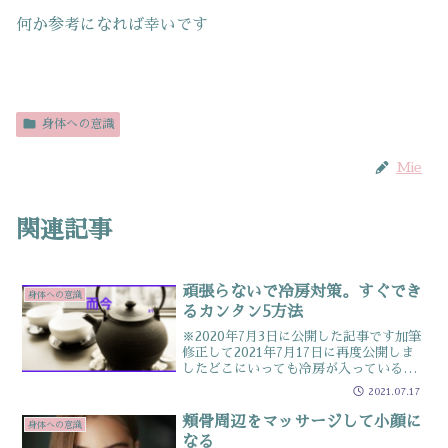
何か参考になれば幸いです
身体への意識
Mie
関連記事
頑張らないで冷房対策。すぐでき
身体への意識
るカンタン5方法
※2020年7月3日に公開した記事です加筆
修正して2021年7月17日に再度公開しま
したどこにいっても冷房が入っているこ
の時期 ・氣付いた時には、身体の芯ま
2021.07.17
で冷え切っていてる ・温かいお風呂に
使って冷えを自覚するそんな生活してい
頬骨周辺をマッサージして小顔に
身体への意識
ませんか？実...
なる