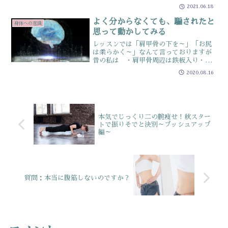
を燃やしてくれる脂肪が存在しています
2021.06.18
この脂肪を活性化することが、代謝UPに
繋がりますが使いにくい背中側に存在し
よく分からなくても、騙されたと
身体への意識
ていますそこを上手に刺...
思って動かしてみる
レッスンでは「肩甲骨の下を～」「お尻
は柔らかく～」なんて言っておりますが
昔の私は ・肩甲骨周辺は鉄板入り・お
尻は硬すぎると整体師に言われるくらい
2020.08.16
身体はバキバキに硬くして使っていまし
た…昔と言っても、７・８年前くらいで
す💦ピラティスを勉強し始...
本気でじっくり二の腕痩せ！秋スター
トで振りそでと決別～プッシュアップ
編～
質問：本当に腹筋しないのですか？