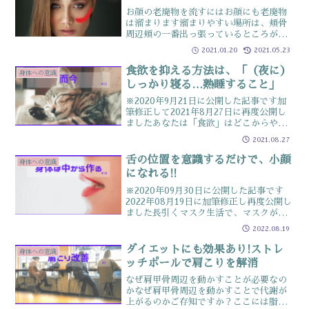
お顔の老廃物を流すにはお顔にも老廃物
は溜まります溜まりやすい場所は、頬骨
周辺頬の一番出っ張っているところが頬
骨触ってみると分かるのですが、その下
2021.01.20
2021.05.23
の部分はほっぺたがあって肉厚になって
いますこの肉厚部分が曲者ココに少々老
食欲を抑える方法は、「（夜に）
身体への意識
廃物が溜まっていても氣付...
しっかり寝る…熟睡すること」
※2020年9月21日に公開した記事です加
筆修正して2021年8月27日に再度公開し
ましたあなたは「食欲」はどこからやっ
てくると思いますか？疲れると、体力つ
2021.08.27
けよう…と普段よりも多く食べたり普段
食べないお菓子が無性に食べたくなった
舌の位置を意識するだけで、小顔
身体への意識
りやたら甘い...
になれる!!
※2020年09月30日に公開した記事です
2022年08月19日に加筆修正し再度公開し
ました長引くマスク生活で、マスクが手
放せなくなっていませんか？「マスクで
2022.08.19
口元が隠れている生活が続き、気が付け
ばマスクを取れなくなった」そんなご相
ダイエットにも効果あり!ストレ
身体への意識
談がどんど...
ッチポールで肩こりを解消
なぜ肩甲骨周辺を動かすことが必要なの
かなぜ肩甲骨周辺を動かすことで代謝が
上がるのかご存知ですか？ここには脂肪