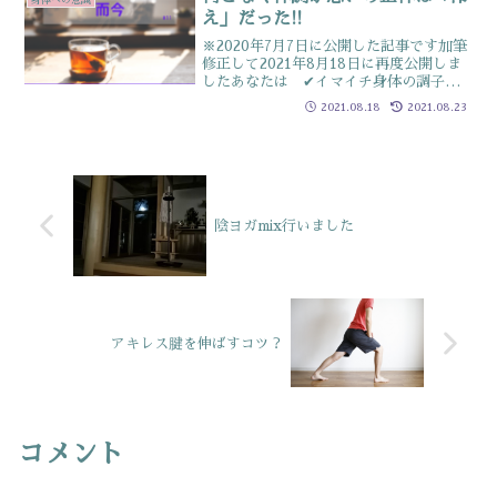
に慣れてしまって、通...
え」だった!!
※2020年7月7日に公開した記事です加筆
修正して2021年8月18日に再度公開しま
したあなたは ✔イマイチ身体の調子が
悪い ✔なんかスッキリしない ✔熟睡で
2021.08.18
2021.08.23
きない …など病院に行くほどでも
ない（と自分で思うような）微妙な不調
を抱えてい...
陰ヨガmix行いました
アキレス腱を伸ばすコツ？
コメント