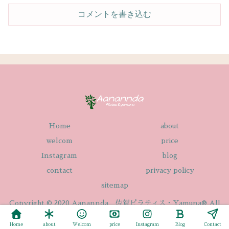
コメントを書き込む
Home
about
welcom
price
Instagram
blog
contact
privacy policy
sitemap
Copyright © 2020 Aanannda 佐賀ピラティス・Yamuna® All
Rights Reserved.
Home
about
Welcom
price
Instagram
Blog
Contact