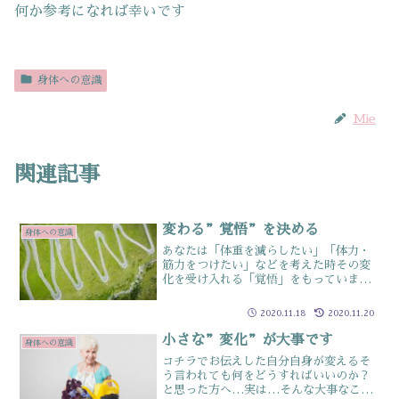
何か参考になれば幸いです
身体への意識
Mie
関連記事
変わる”覚悟”を決める
身体への意識
あなたは「体重を減らしたい」「体力・
筋力をつけたい」などを考えた時その変
化を受け入れる「覚悟」をもっています
か？その覚悟（変化を受け入れる勇気）
がある人と、ない人では変化の現れかた
2020.11.18
2020.11.20
が確実に違いますUnsplashこれ、私も
先日とある先生に言...
小さな”変化”が大事です
身体への意識
コチラでお伝えした自分自身が変えるそ
う言われても何をどうすればいいのか？
と思った方へ…実は…そんな大事なこと