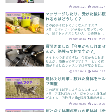
はしなくていいのです身長や顔立ちは生
れもったものですが身体のラインや肌質
2020.10.21
2020.10.27
はちょっとしたことで変わりますポイン
トメイクで印象が大きく変...
マッサージしたり、受けた後に疲
身体への意識
れるのはどうして？
この記事は以下のような人にオスス
メ!! ☑マッサージが苦手と思っている
人 ☑デトックスしたい人 ☑姿勢＆血
流改善したい人マッサージなどのケアは
2021.05.06
2021.05.23
疲れる？「セルフマッサージとか疲れる
からしたくないんですよ」とたまに言わ
質問きました「今更かもしれませ
身体への意識
れることがありますこれ、疲...
んが、筋膜って何ですか？」
タイトルのままですね「今更かもしれま
せんが、筋膜って何ですか？」という質
問がきましたレッスンでは何度かお話し
していたので💦ブログには書いていませ
2020.10.13
2020.10.27
んでしたそもそも筋膜とは…文字通り
「身体の中で、筋肉の塊を膜で覆ってい
連休明け対策…疲れた身体をセル
身体への意識
る」のが筋膜鶏肉を買った時...
フ調整
この記事は以下のような人にオスス
メ!! ☑連休疲れの人 ☑何となく身体が
ダルイ人 ☑数日で1kg程度体重が増えた
人明日から通常営業なのに、身体がダル
2021.05.05
2021.05.23
イ起きる時間や食事の量など休日は普段
と違ううえに連休ともなると休日モード
何となく体調が悪いの正体は「冷
身体への意識