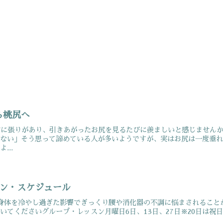
ら桃尻へ
的に張りがあり、引きあがったお尻を見るたびに羨ましいと感じません
がない」そう思って諦めている人が多いようですが、実はお尻は一度垂
...
スン・スケジュール
身体を冷やし過ぎた影響でぎっくり腰や消化器の不調に悩まされること
いてくださいグループ・レッスン月曜日6日、13日、27日※20日は祝日🎌の