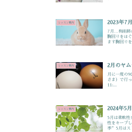
2023年
レッスン案内
7月…梅雨
胸回りをほぐ
ます胸回りをほ
2月のヤ
レッスン案内
月に一度の9
さま）で行っ
11:...
2024年
レッスン案内
5月は柔軟性
性をキープし
季”5月はスト