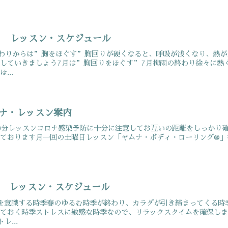
7月 レッスン・スケジュール
終わりからは”胸をほぐす”胸回りが硬くなると、呼吸が浅くなり、熱が
していきましょう7月は”胸回りをほぐす”7月梅雨の終わり徐々に熱
...
ムナ・レッスン案内
0分レッスンコロナ感染予防に十分に注意してお互いの距離をしっかり確
ております月一回の土曜日レッスン「ヤムナ・ボディ・ローリング®」行
5月 レッスン・スケジュール
を意識する時季春のゆるむ時季が終わり、カラダが引き締まってくる時
ておく時季ストレスに敏感な時季なので、リラックスタイムを確保しま
レ...