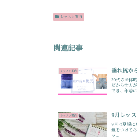
レッスン案内
関連記事
垂れ尻か
レッスン案内
20代の全体
だから仕方
でき、年齢によ
9月レッ
レッスン案内
9月は夏場に
氣をつけてお
ラ...