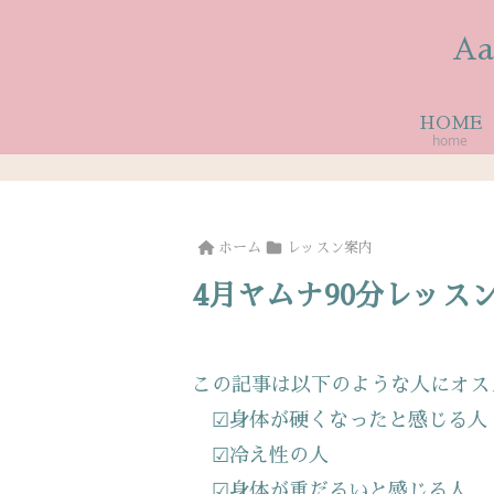
A
HOME
home
ホーム
レッスン案内
4月ヤムナ90分レッス
この記事は以下のような人にオスス
☑身体が硬くなったと感じる人
☑冷え性の人
☑身体が重だるいと感じる人