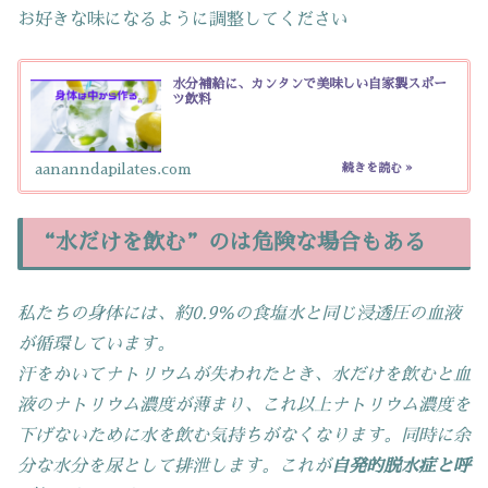
お好きな味になるように調整してください
水分補給に、カンタンで美味しい自家製スポー
ツ飲料
aananndapilates.com
“水だけを飲む”のは危険な場合もある
私たちの身体には、約0.9％の食塩水と同じ浸透圧の血液
が循環しています。
汗をかいてナトリウムが失われたとき、水だけを飲むと血
液のナトリウム濃度が薄まり、これ以上ナトリウム濃度を
下げないために水を飲む気持ちがなくなります。同時に余
分な水分を尿として排泄します。これが
自発的脱水症と呼