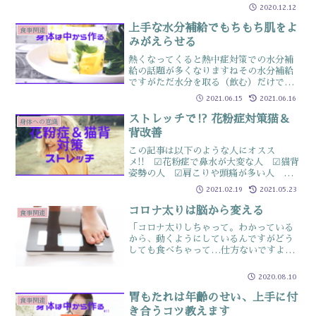
お野菜・お菓子…アレルギーもあるし、
2020.12.12
好き嫌いもあります調理方法が変われ
ば、食べれる・食べきれないが変...
上手な水分補給でもちもち肌をよ
食事関連
みがえらせる
熱くなってくると熱中症対策での水分補
給の話題が多くなりますねその水分補給
ですがただ水分を取る（飲む）だけで
は、身体に十分吸収しきらず垂れ流し分
2021.06.15
2021.06.16
（要は尿として排出量が増える）状態っ
てご存知ですか？水分補給は、ごくっと
ストレッチで⁉ 花粉症対策猫＆
身体への意識
飲みこんで終わりではなく、...
背改善
この記事は以下のような人にオスス
メ!! ☑花粉症で鼻水が大変な人 ☑猫背
姿勢の人 ☑肩こりや頭痛が多い人 ☑
風邪なのか？鼻水が出る人花粉症の鼻水
2021.02.19
2021.05.23
を止める⁈先日もお伝えしましたが体調
が悪いと何もしたくないものただ花粉症
コロナ太りは脳から変える
食事関連
や猫背などは、日ごろから...
「コロナ太りしちゃって。わかっている
から、動くようにしているんですがどう
しても食べちゃって…仕方ないですよ
ね」と、言われることが最近増えていま
す一度動けるようになったのに、再び自
2020.08.10
粛モードになったことでコロナ太りが再
発されているようですこちら...
胃もたれは年齢のせい、上手に付
食事関連
き合うコツ教えます