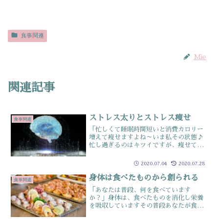
食事関連
Mie
関連記事
ストレス太りとストレス痩せ
食事関連
「忙しくて睡眠時間短いと消費カロリー
増えて痩せますよね～いま私その状態♪
忙し過ぎるのはキツイですが、痩せてよ
かったです♪」と、とあるお客さまに言
われました詳しくきくと”多少”食事の
2020.07.04
2020.07.28
量が増えてるのに、痩せたとのことそれ
って「本当に多少」なので...
身体は食べたものから創られる
食事関連
「あなたは普段、何を食べています
か？」身体は、食べたものを消化し栄養
を吸収していますその普段あなたが食べ
ているものは何でしょう？お肉・お魚・