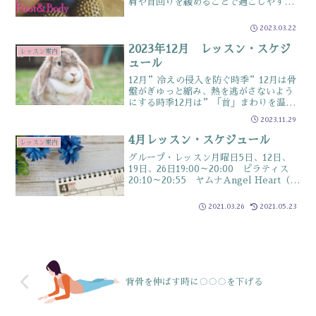
肩や首回りを緩めることで過ごしやすい
カラダに整えますこの記事は以下のよう
な人にオススメ ☑寒暖差で疲れている
2023.03.22
人 ☑頭がのぼせやすい人 ☑春に体調
を崩しやすい人 ☑首や...
2023年12月 レッスン・スケジ
レッスン案内
ュール
12月”冷えの侵入を防ぐ時季”12月は骨
盤がぎゅっと縮み、熱を逃がさないよう
にする時季12月は”「首」まわりを温か
くしておく時季”何かと忙しい12月そん
2023.11.29
な時は呼吸も浅くなっているので、気づ
いたら一旦深呼吸トイレに行ったタイミ
4月レッスン・スケジュール
レッスン案内
ングなどこれをす...
グループ・レッスン月曜日5日、12日、
19日、26日19:00～20:00 ピラティス
20:10～20:55 ヤムナAngel Heart（リ
ンク・ルーム）（佐賀市大和町）火曜日6
日、13日、20日、27日10:00～11:00 ピ
2021.03.26
2021.05.23
ラティス...
背骨を伸ばす時に◌◌◌を下げる