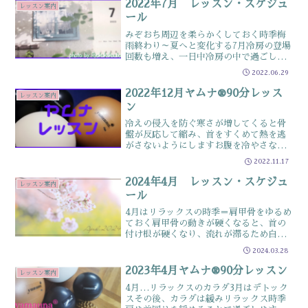
2022年7月 レッスン・スケジュ
レッスン案内
ール
みぞおち周辺を柔らかくしておく時季梅
雨終わり～夏へと変化する7月冷房の登場
回数も増え、一日中冷房の中で過ごして
いる人も多いと思います昔と違う生活ス
2022.06.29
タイルで、夏の冷え症も急増中夏の冷え
は、冬の冷えへ大きくかかわるのでしっ
2022年12月ヤムナ®90分レッス
レッスン案内
かりケアして、冬の快適...
ン
冷えの侵入を防ぐ寒さが増してくると骨
盤が反応して縮み、首をすくめて熱を逃
がさないようにしますお腹を冷やさない
ようにする首回りをほぐす など身体の
2022.11.17
芯まで冷えないように、侵入をブロック
しましょうこの記事は以下のような人に
2024年4月 レッスン・スケジュ
レッスン案内
オススメ ☑お尻が冷たい...
ール
4月はリラックスの時季＝肩甲骨をゆるめ
ておく肩甲骨の動きが硬くなると、首の
付け根が硬くなり、流れが滞るため自律
神経の働きが不安定になります肩甲骨が
2024.03.28
動くようになると、背中がスッキリし
「羽を伸ばすような感覚」になります4月
2023年4月ヤムナ®90分レッスン
レッスン案内
は”のどかに過ごす時季...
4月…リラックスのカラダ3月はデトック
スその後、カラダは緩みリラックス時季