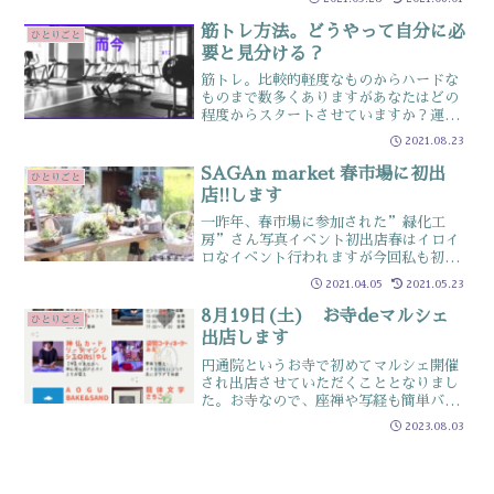
めるけどマットはどれを買うべき？と悩
んでいる人 ☑買ったけれど「これを使
筋トレ方法。どうやって自分に必
ひとりごと
っていいのか」と悩ん...
要と見分ける？
筋トレ。比較的軽度なものからハードな
ものまで数多くありますがあなたはどの
程度からスタートさせていますか？運動
経験ある人は、強度の強弱を基準に選び
2021.08.23
ガチしかし、実は強度よりも重要なのは
「自分の身体に効いているかどうか？」
SAGAn market 春市場に初出
ひとりごと
なのです苦手・日ごろから...
店!!します
一昨年、春市場に参加された”緑化工
房”さん写真イベント初出店春はイロイ
ロなイベント行われますが今回私も初め
て出店することになりました～市場の片
2021.04.05
2021.05.23
隅で、ヤムナ®利用し「骨盤調整」行い
ますヤムナ®を体験していただくこと
8月19日(土) お寺deマルシェ
ひとりごと
と、骨盤を整えるとどうなるか...
出店します
円通院というお寺で初めてマルシェ開催
され出店させていただくこととなりまし
た。お寺なので、座禅や写経も簡単バー
ジョンが体験できます※時間が決まって
2023.08.03
いるのでご確認くださいタイ式ヨガルー
シーダットン(タイ式ヨガ)は、「自分で
自分の身体を整える健康...