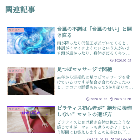
関連記事
台風の不調は「台風のせい」と開
ひとりごと
き直る
雨が降ったり低気圧が近づいてくると、
体調がイマイチよくないという人がいま
す頭が重かったり、身体がだるくキツイ
と感じたり…症状はさまざまこれ、単な
2020.09.05
る「気のせい」なんかではなく天気によ
って引き起こされる体調不良は「気象
足つぼマッサージで悶絶
ひとりごと
病」と呼ばれていますPho...
去年から定期的に足つぼマッサージを受
けているのですが都合が合わなかったの
と、コロナの影響もあって5か月振りの足
つぼマッサージを受けてきました久しぶ
り過ぎてどこもかしこも痛く…悶絶定期
2020.06.28
2020.07.28
的に受けていると、ずいぶん調子が良か
ったのですがここまで酷...
ピラティス初心者が”絶対に後悔
ひとりごと
しない”マットの選び方
ピラティスとヨガ動き自体は似たような
感じですが「マットも違うのか？」とい
う疑問にお答えしますこの記事は以下の
ような人にオススメ!! ☑ピラティスを始
2021.05.28
2021.06.01