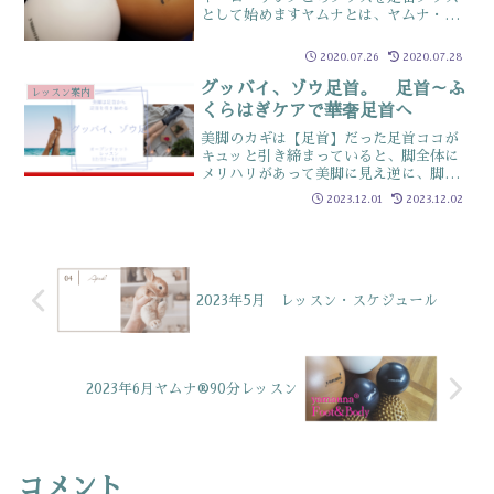
として始めますヤムナとは、ヤムナ・ゼ
イク氏が独自に開発したエクササイズニ
ューヨーク生まれの究極のストレッチ大
2020.07.26
2020.07.28
小さまざまな大きさのヤムナ専用ボール
を使用し日常の中で凝...
グッバイ、ゾウ足首。 足首～ふ
レッスン案内
くらはぎケアで華奢足首へ
美脚のカギは【足首】だった足首ココが
キュッと引き締まっていると、脚全体に
メリハリがあって美脚に見え逆に、脚が
いくら細くても、足首が引き締まってい
2023.12.01
2023.12.02
ないとメリハリのない残念な脚に見え
る、実は重要な部位足首が太い理由は３
つ １．冷え性でむくみやす...
2023年5月 レッスン・スケジュール
2023年6月ヤムナ®90分レッスン
コメント