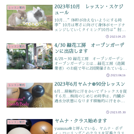
使う、荷物を運ぶ、ご飯を食べる…etc四
六時中猫背だけを意識して生活するの
2023年10月 レッスン・スケジ
レッスン案内
は、なかなかなストレ...
ュール
10月…”体幹が冷えないようにする時
季”10月は寒さに向けて身体がモードチ
ェンジしていくタイミング10月は”肘・
膝を温めておく時季”日中は思い出した
2023.09.25
ように暑くなったり、涼しかったり朝晩
の涼しいときに、身体が意外と冷えたり
4/30 緑花工房 オープンガーデ
レッスン案内
しますまずは温めて体...
ンに出店します
4/28～30 緑花工房 オープンガーデン
オープンガーデンとは…緑花工房（造園
業者）のお庭で年に2回開催されているマ
ルシェ今回出店させていただく事となり
2023.04.16
ました緑花工房HP 2023春のオープン
ガーデンについて / 出店者情報4月30日
2023年6月ヤムナ®90分レッスン
レッスン案内
出店し...
6月…積極的に汗をかいてデトックスを促
す６月…梅雨のじめじめ時季は、内臓が
過水分状態になります積極的に汗をかい
ていきましょうこの記事は以下のような
人にオススメu ☑食欲が落ちている人
2023.05.30
☑胃のあたりがぽちゃぽちゃいう人 ☑
むくみがある＆むくみ...
ヤムナ・クラス始めます
レッスン案内
yamuna®と呼んでいる、ヤムナ・ボデ
ィ・ローリングこのクラスを定番クラス